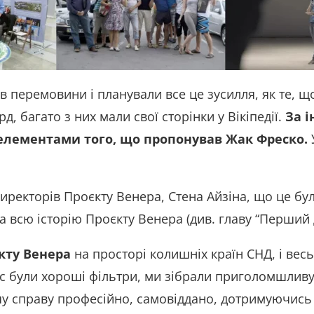
ів перемовини і планували все це зусилля, як те, 
д, багато з них мали свої сторінки у Вікіпедії.
За і
з елементами того, що пропонував Жак Фреско.
иректорів Проєкту Венера, Стена Айзіна, що це б
а всю історію Проєкту Венера (див. главу “Перший 
кту Венера
на просторі колишніх країн СНД, і весь
ас були хороші фільтри, ми зібрали приголомшливу 
шу справу професійно, самовіддано, дотримуючись