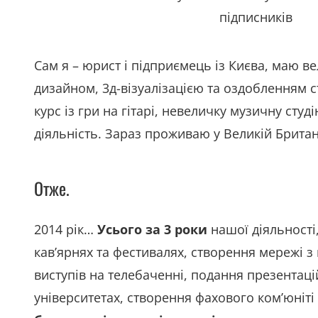
підписників
Сам я – юрист і підприємець із Києва, маю ве
дизайном, 3д-візуалізацією та оздобленням с
курс із гри на гітарі, невеличку музичну с
діяльність. Зараз проживаю у Великій Британі
Отже.
2014 рік…
Усього за 3 роки
нашої діяльності,
кав’ярнях та фестивалях, створення мережі з 
виступів на телебаченні, подання презентацій
університетах, створення фахового ком’юніті 