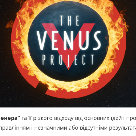
Венера”
та її різкого відходу від основних ідей і п
правлінням і незначними або відсутніми результат