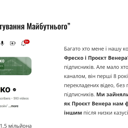
ктування Майбутнього”
Багато хто мене і нашу 
Фреско і Проєкт Венера
підписників. Але мало хт
каналом, він перші 8 рок
перекладених відео, без 
підписників.
Ми зайняли
як Проєкт Венера нам 
іншим
після низки казусі
1,5 мільйона