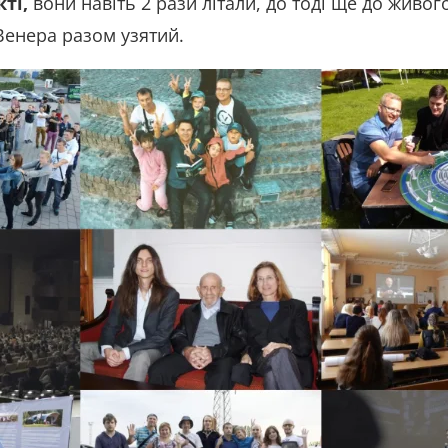
ті,
вони навіть 2 рази літали, до тоді ще до живог
 Венера разом узятий.