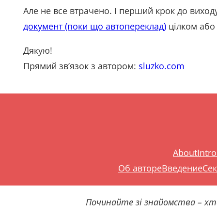
Але не все втрачено. І перший крок до виходу
документ (поки що автопереклад)
цілком або 
Дякую!
Прямий зв’язок з автором:
sluzko.com
About
Intr
Об авторе
Введение
Сек
Починайте зі знайомства – хто 