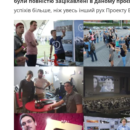
були повністю зацікавлені в даному проєк
успіхів більше, ніж увесь інший рух Проекту