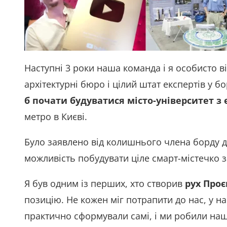
Наступні 3 роки наша команда і я особисто в
архітектурні бюро і цілий штат експертів у бор
б почати будуватися місто-університет 
метро в Києві.
Було заявлено від колишнього члена борду д
можливість побудувати ціле смарт-містечко з
Я був одним із перших, хто створив
рух Проє
позицію. Не кожен міг потрапити до нас, у н
практично сформували самі, і ми робили на