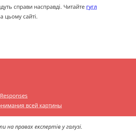
 йдуть справи насправді. Читайте
гугл
а цьому сайті.
Responses
онимания всей картины
и на правах експертів у галузі.