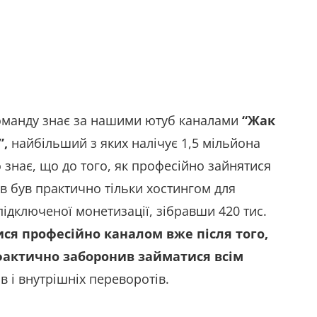
команду знає за нашими ютуб каналами
“Жак
”,
найбільший з яких налічує 1,5 мільйона
о знає, що до того, як професійно зайнятися
ів був практично тільки хостингом для
підключеної монетизації, зібравши 420 тис.
ся професійно каналом вже після того,
фактично заборонив займатися всім
в і внутрішніх переворотів.