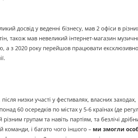
ликий досвід у веденні бізнесу, мав 2 офіси в різн
тін, також мав невеликий інтернет-магазин музичн
тудію, а з 2020 року перейшов працювати ексклюзи
ї.
 після низки участі у фестивалях, власних заходах,
понад 60 осередків по містах у 5-6 країнах (де рег
 різним групам та навіть партіям, та безлічі дрібн
й команди, і багато чого іншого –
ми змогли особ