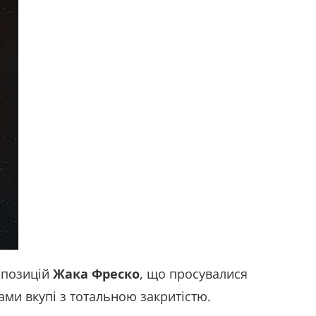
ропозицій
Жака Фреско
, що просувалися
ами вкупі з тотальною закритістю.