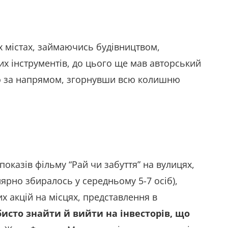
их містах, займаючись будівництвом,
их інструментів, до цього ще мав авторський
вно за напрямом, згорнувши всю колишню
 показів фільму “Рай чи забуття” на вулицях,
улярно збиралось у середньому 5-7 осіб),
их акцій на місцях, представлення в
исто знайти й вийти на інвесторів, що