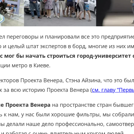
л переговоры и планировали все это предприятие,
 и целый штат экспертов в борд, многие из них и
нас мог бы начать строиться город-университет
нции метро в Киеве.
кторов Проекта Венера, Стэна Айзина, что это б
 за всю историю Проекта Венера (
см. главу “Перв
е Проекта Венера
на пространстве стран бывшег
ь к нам, у нас были хорошие фильтры, мы собрал
мы делали наше дело профессионально, самоотве
ю и работая с очень влиятельным кругом людей.