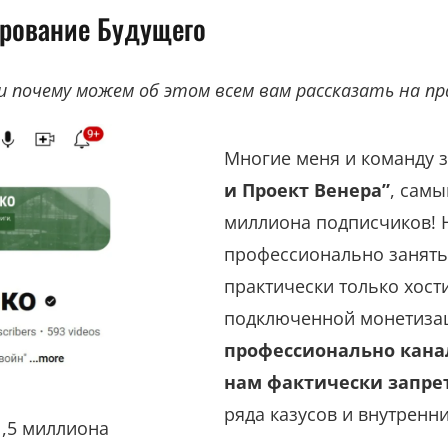
ирование Будущего
и почему можем об этом всем вам рассказать на пр
Многие меня и команду 
и Проект Венера”
, самы
миллиона подписчиков! Но
профессионально занятьс
практически только хост
подключенной монетизац
профессионально канал
нам фактически запре
ряда казусов и внутренн
,5 миллиона