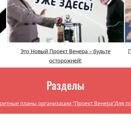
Это Новый Проект Венера – будьте
П
осторожней!
Разделы
ретные планы организации “Проект Венера”
Для п