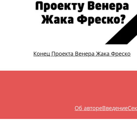
Конец Проекта Венера Жака Фреско
Об авторе
Введение
Сек