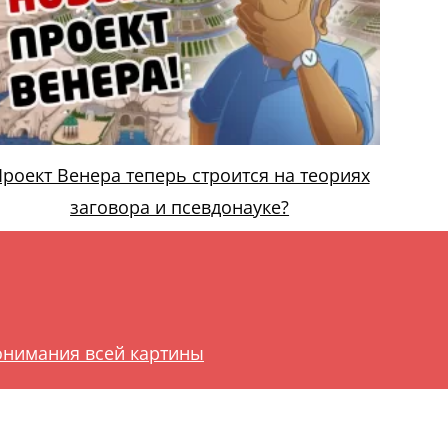
роект Венера теперь строится на теориях
заговора и псевдонауке?
онимания всей картины