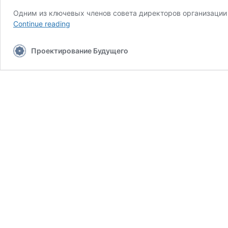
Одним из ключевых членов совета директоров организации “
Почему
Continue reading
не
вышел
Проектирование Будущего
фильм
о
Жаке
Фреско,
“Человек
завтрашнего
дня”,
Натанаэля
Динвидди?