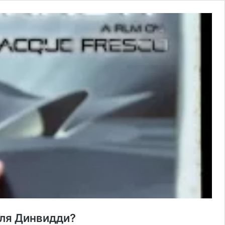
эля Динвидди?